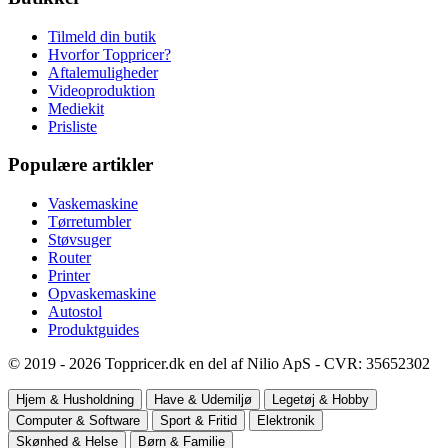
Tilmeld din butik
Hvorfor Toppricer?
Aftalemuligheder
Videoproduktion
Mediekit
Prisliste
Populære artikler
Vaskemaskine
Tørretumbler
Støvsuger
Router
Printer
Opvaskemaskine
Autostol
Produktguides
© 2019 - 2026 Toppricer.dk en del af Nilio ApS - CVR: 35652302
Hjem & Husholdning
Have & Udemiljø
Legetøj & Hobby
Computer & Software
Sport & Fritid
Elektronik
Skønhed & Helse
Børn & Familie