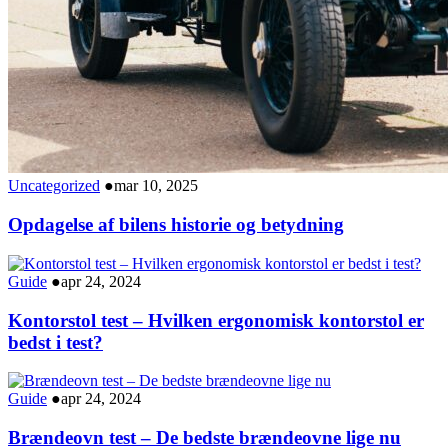
Uncategorized
●
mar 10, 2025
Opdagelse af bilens historie og betydning
Guide
●
apr 24, 2024
Kontorstol test – Hvilken ergonomisk kontorstol er
bedst i test?
Guide
●
apr 24, 2024
Brændeovn test – De bedste brændeovne lige nu