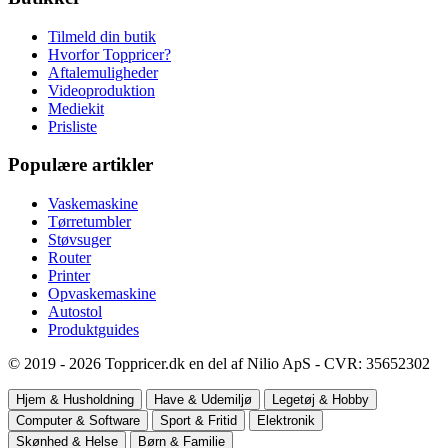
Tilmeld din butik
Hvorfor Toppricer?
Aftalemuligheder
Videoproduktion
Mediekit
Prisliste
Populære artikler
Vaskemaskine
Tørretumbler
Støvsuger
Router
Printer
Opvaskemaskine
Autostol
Produktguides
© 2019 - 2026 Toppricer.dk en del af Nilio ApS - CVR: 35652302
Hjem & Husholdning
Have & Udemiljø
Legetøj & Hobby
Computer & Software
Sport & Fritid
Elektronik
Skønhed & Helse
Børn & Familie