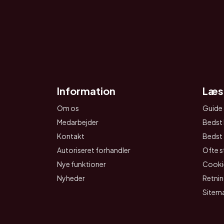
Information
Læs
Om os
Guide 
Medarbejder
Bedst 
Kontakt
Bedst t
Autoriseret forhandler
Ofte s
Nye funktioner
Cookie
Nyheder
Retnin
Sitem