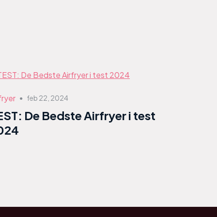
fryer
feb 22, 2024
●
EST: De Bedste Airfryer i test
024