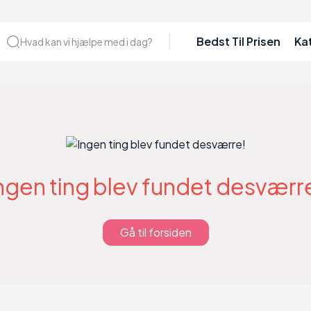
Bedst Til Prisen
Ka
Hvad kan vi hjælpe med i dag?
ngen ting blev fundet desværr
Gå til forsiden