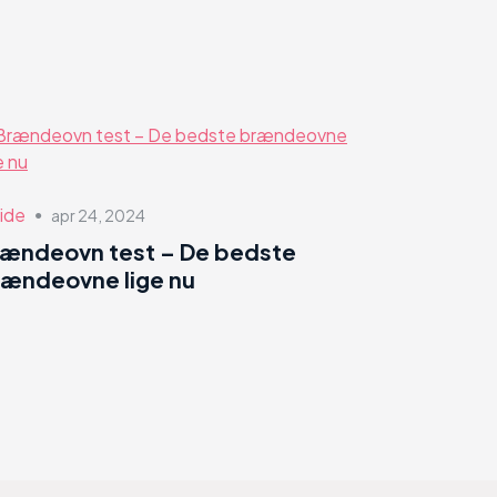
ide
apr 24, 2024
●
rændeovn test – De bedste
ændeovne lige nu