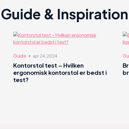
Guide & Inspiration
Guide
Gu
apr 24, 2024
●
Kontorstol test – Hvilken
B
ergonomisk kontorstol er bedst i
br
test?