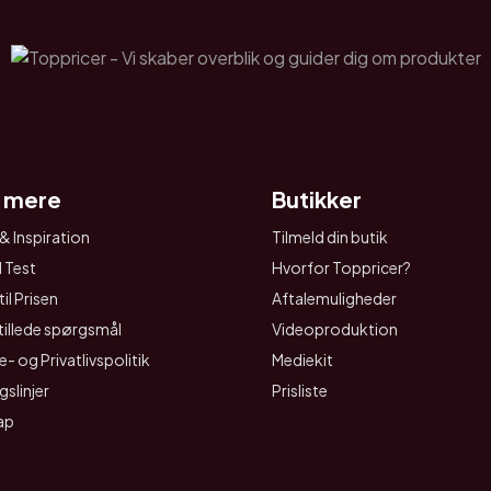
 mere
Butikker
& Inspiration
Tilmeld din butik
I Test
Hvorfor Toppricer?
il Prisen
Aftalemuligheder
tillede spørgsmål
Videoproduktion
- og Privatlivspolitik
Mediekit
gslinjer
Prisliste
ap