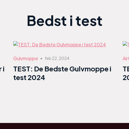
Bedst i test
Gulvmoppe
Air
feb 22, 2024
●
 i
TEST: De Bedste Gulvmoppe i
T
test 2024
2