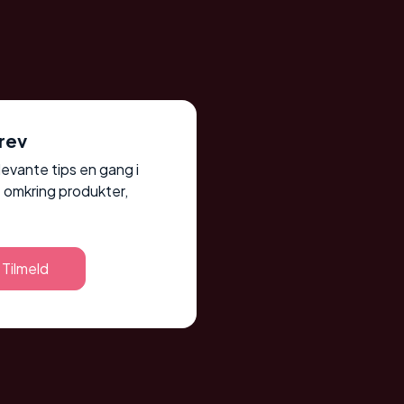
rev
elevante tips en gang i
 omkring produkter,
Tilmeld