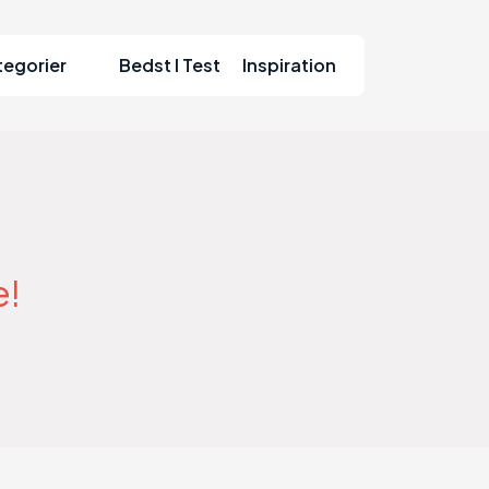
tegorier
Bedst I Test
Inspiration
e!