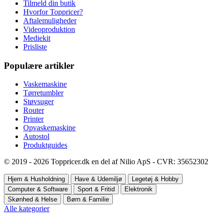
Tilmeld din butik
Hvorfor Toppricer?
Aftalemuligheder
Videoproduktion
Mediekit
Prisliste
Populære artikler
Vaskemaskine
Tørretumbler
Støvsuger
Router
Printer
Opvaskemaskine
Autostol
Produktguides
© 2019 - 2026 Toppricer.dk en del af Nilio ApS - CVR: 35652302
Hjem & Husholdning
Have & Udemiljø
Legetøj & Hobby
Computer & Software
Sport & Fritid
Elektronik
Skønhed & Helse
Børn & Familie
Alle kategorier