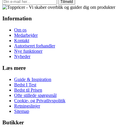
Tilmeld
Information
Om os
Medarbejder
Kontakt
Autoriseret forhandler
Nye funktioner
Nyheder
Læs mere
Guide & Inspiration
Bedst I Test
Bedst til Prisen
Ofte stillede spørgsmål
Cookie- og Privatlivspolitik
Retningslinjer
Sitemap
Butikker