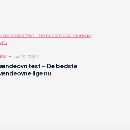
ide
apr 24, 2024
●
rændeovn test – De bedste
ændeovne lige nu