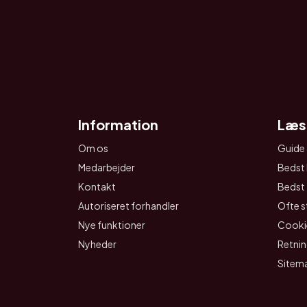
Information
Læs
Om os
Guide 
Medarbejder
Bedst 
Kontakt
Bedst t
Autoriseret forhandler
Ofte s
Nye funktioner
Cookie
Nyheder
Retnin
Sitem