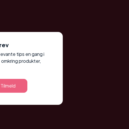
rev
elevante tips en gang i
 omkring produkter,
Tilmeld