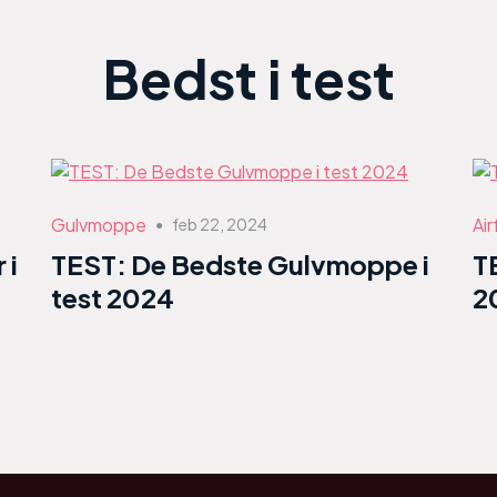
Bedst i test
Gulvmoppe
Air
feb 22, 2024
●
 i
TEST: De Bedste Gulvmoppe i
T
test 2024
2