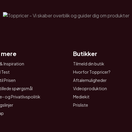
 mere
Butikker
& Inspiration
Tilmeld din butik
I Test
Hvorfor Toppricer?
il Prisen
Aftalemuligheder
tillede spørgsmål
Videoproduktion
- og Privatlivspolitik
Mediekit
gslinjer
Prisliste
ap