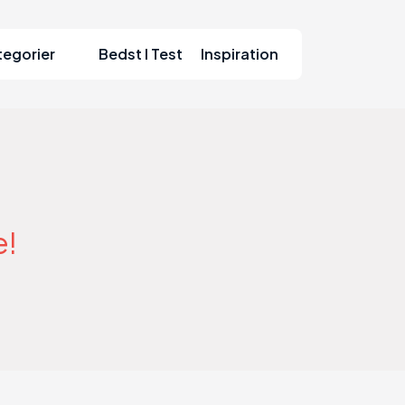
tegorier
Bedst I Test
Inspiration
e!