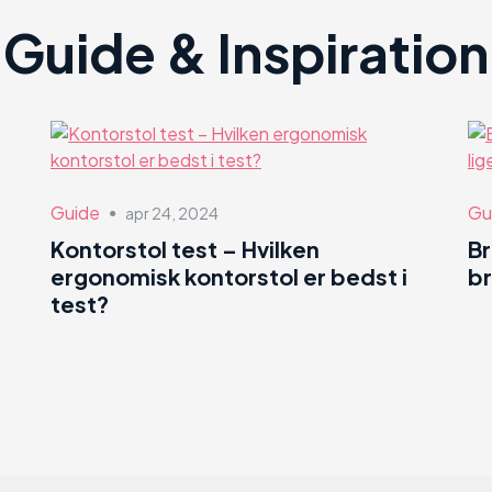
Guide & Inspiration
Guide
Gu
apr 24, 2024
●
Kontorstol test – Hvilken
B
ergonomisk kontorstol er bedst i
br
test?