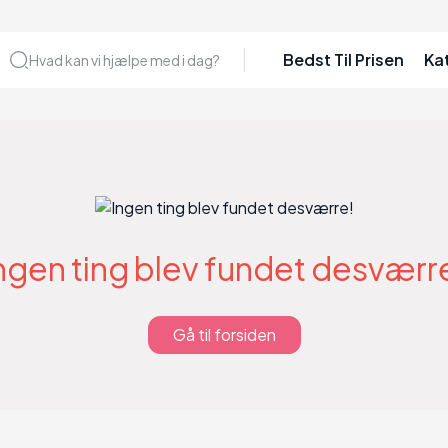
Bedst Til Prisen
Ka
Hvad kan vi hjælpe med i dag?
ngen ting blev fundet desværr
Gå til forsiden