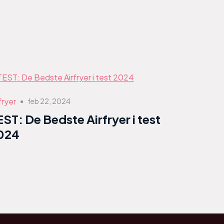
fryer
feb 22, 2024
●
EST: De Bedste Airfryer i test
024