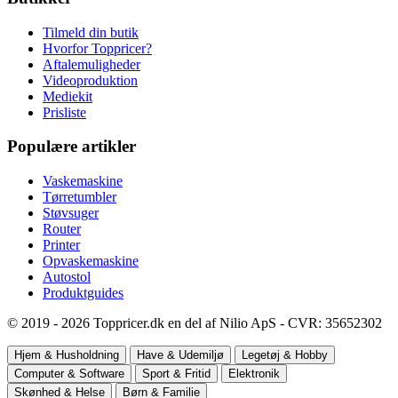
Tilmeld din butik
Hvorfor Toppricer?
Aftalemuligheder
Videoproduktion
Mediekit
Prisliste
Populære artikler
Vaskemaskine
Tørretumbler
Støvsuger
Router
Printer
Opvaskemaskine
Autostol
Produktguides
© 2019 - 2026 Toppricer.dk en del af Nilio ApS - CVR: 35652302
Hjem & Husholdning
Have & Udemiljø
Legetøj & Hobby
Computer & Software
Sport & Fritid
Elektronik
Skønhed & Helse
Børn & Familie