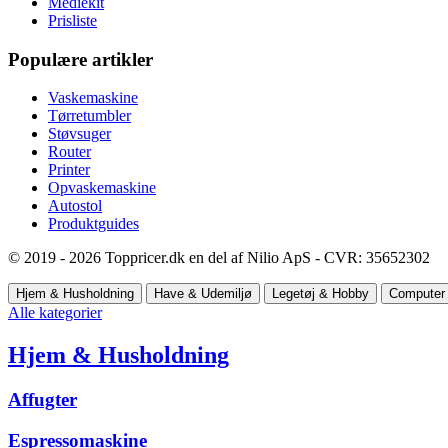
Mediekit
Prisliste
Populære artikler
Vaskemaskine
Tørretumbler
Støvsuger
Router
Printer
Opvaskemaskine
Autostol
Produktguides
© 2019 - 2026 Toppricer.dk en del af Nilio ApS - CVR: 35652302
Hjem & Husholdning
Have & Udemiljø
Legetøj & Hobby
Computer 
Alle kategorier
Hjem & Husholdning
Affugter
Espressomaskine