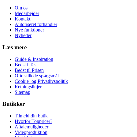
Om os
Medarbejder
Kontakt
Autoriseret forhandler
Nye funktioner
Nyheder
Læs mere
Guide & Inspiration
Bedst I Test
Bedst til Prisen
Ofte stillede spørgsmål
Cookie- og Privatlivspolitik
Retningslinjer
Sitemap
Butikker
Tilmeld din butik
Hvorfor Toppricer?
Aftalemuligheder
Videoproduktion