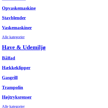
Opvaskemaskine
Stavblender
Vaskemaskiner
Alle kategorier
Have & Udemiljø
Bålfad
Hækkeklipper
Gasgrill
Trampolin
Højtryksrenser
Alle kategorier