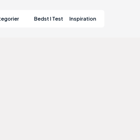
tegorier
Bedst I Test
Inspiration