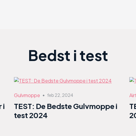
Bedst i test
Gulvmoppe
Air
feb 22, 2024
●
 i
TEST: De Bedste Gulvmoppe i
T
test 2024
2