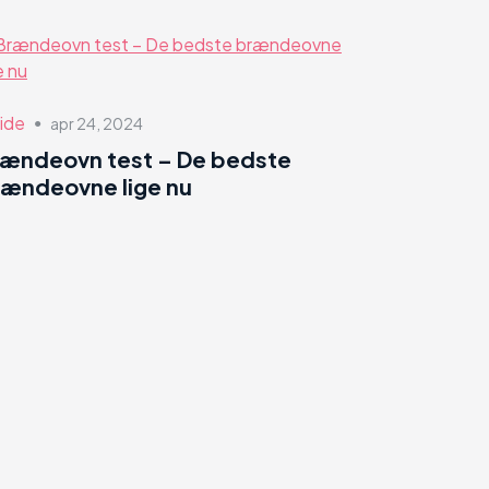
ide
apr 24, 2024
●
rændeovn test – De bedste
ændeovne lige nu