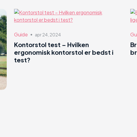
Guide
Gu
apr 24, 2024
●
Kontorstol test – Hvilken
B
ergonomisk kontorstol er bedst i
br
test?