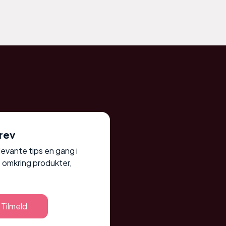
rev
elevante tips en gang i
 omkring produkter,
Tilmeld