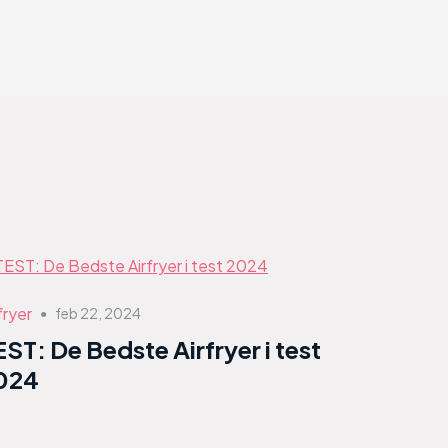
fryer
feb 22, 2024
●
EST: De Bedste Airfryer i test
024