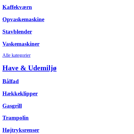
Kaffekværn
Opvaskemaskine
Stavblender
Vaskemaskiner
Alle kategorier
Have & Udemiljø
Bålfad
Hækkeklipper
Gasgrill
Trampolin
Højtryksrenser