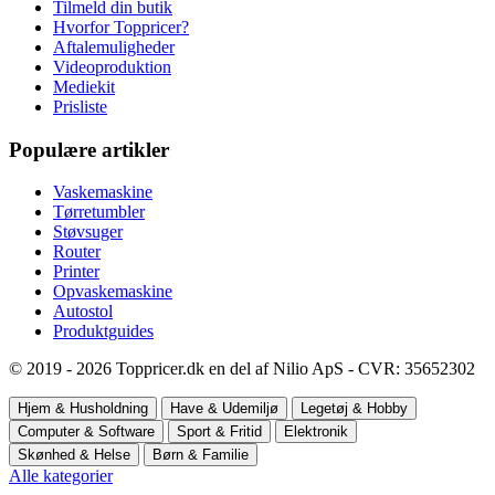
Tilmeld din butik
Hvorfor Toppricer?
Aftalemuligheder
Videoproduktion
Mediekit
Prisliste
Populære artikler
Vaskemaskine
Tørretumbler
Støvsuger
Router
Printer
Opvaskemaskine
Autostol
Produktguides
© 2019 - 2026 Toppricer.dk en del af Nilio ApS - CVR: 35652302
Hjem & Husholdning
Have & Udemiljø
Legetøj & Hobby
Computer & Software
Sport & Fritid
Elektronik
Skønhed & Helse
Børn & Familie
Alle kategorier