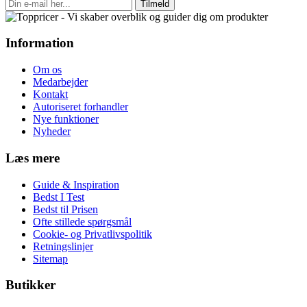
Tilmeld
Information
Om os
Medarbejder
Kontakt
Autoriseret forhandler
Nye funktioner
Nyheder
Læs mere
Guide & Inspiration
Bedst I Test
Bedst til Prisen
Ofte stillede spørgsmål
Cookie- og Privatlivspolitik
Retningslinjer
Sitemap
Butikker