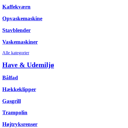
Kaffekværn
Opvaskemaskine
Stavblender
Vaskemaskiner
Alle kategorier
Have & Udemiljø
Bålfad
Hækkeklipper
Gasgrill
Trampolin
Højtryksrenser