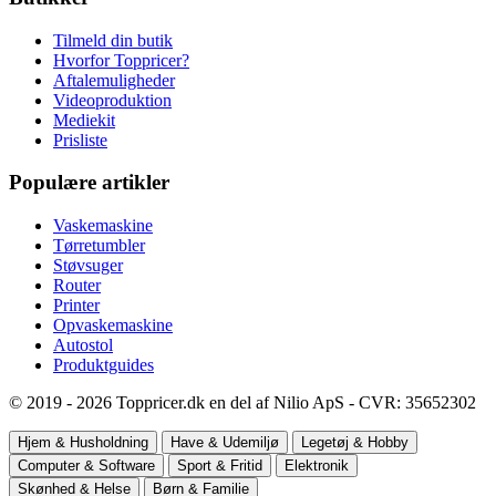
Tilmeld din butik
Hvorfor Toppricer?
Aftalemuligheder
Videoproduktion
Mediekit
Prisliste
Populære artikler
Vaskemaskine
Tørretumbler
Støvsuger
Router
Printer
Opvaskemaskine
Autostol
Produktguides
© 2019 - 2026 Toppricer.dk en del af Nilio ApS - CVR: 35652302
Hjem & Husholdning
Have & Udemiljø
Legetøj & Hobby
Computer & Software
Sport & Fritid
Elektronik
Skønhed & Helse
Børn & Familie