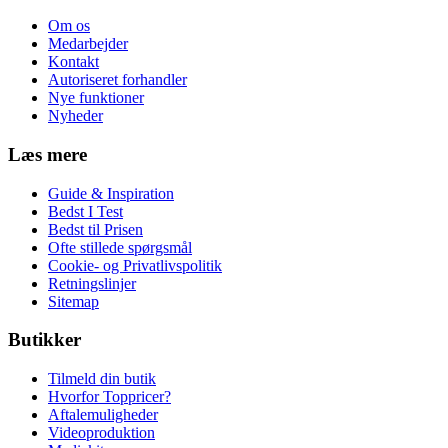
Om os
Medarbejder
Kontakt
Autoriseret forhandler
Nye funktioner
Nyheder
Læs mere
Guide & Inspiration
Bedst I Test
Bedst til Prisen
Ofte stillede spørgsmål
Cookie- og Privatlivspolitik
Retningslinjer
Sitemap
Butikker
Tilmeld din butik
Hvorfor Toppricer?
Aftalemuligheder
Videoproduktion