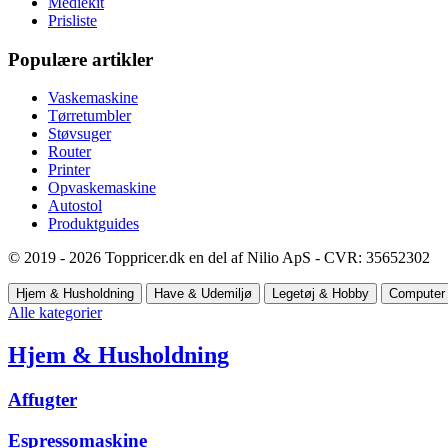
Mediekit
Prisliste
Populære artikler
Vaskemaskine
Tørretumbler
Støvsuger
Router
Printer
Opvaskemaskine
Autostol
Produktguides
© 2019 - 2026 Toppricer.dk en del af Nilio ApS - CVR: 35652302
Hjem & Husholdning
Have & Udemiljø
Legetøj & Hobby
Computer 
Alle kategorier
Hjem & Husholdning
Affugter
Espressomaskine