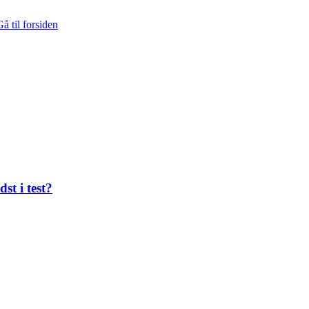
å til forsiden
st i test?