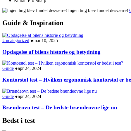
Ruixin Pro Sharp
Ingen ting blev fundet desværre!
G
Guide & Inspiration
Uncategorized
●
mar 10, 2025
Opdagelse af bilens historie og betydning
Guide
●
apr 24, 2024
Kontorstol test – Hvilken ergonomisk kontorstol er bed
Guide
●
apr 24, 2024
Brændeovn test – De bedste brændeovne lige nu
Bedst i test