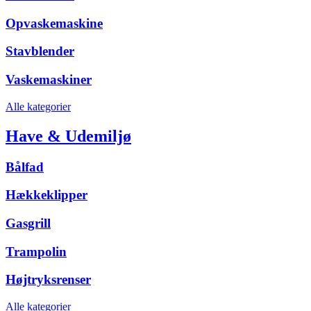
Opvaskemaskine
Stavblender
Vaskemaskiner
Alle kategorier
Have & Udemiljø
Bålfad
Hækkeklipper
Gasgrill
Trampolin
Højtryksrenser
Alle kategorier