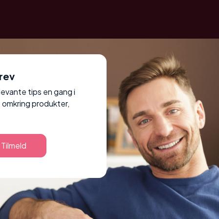
rev
elevante tips en gang i
 omkring produkter,
Tilmeld