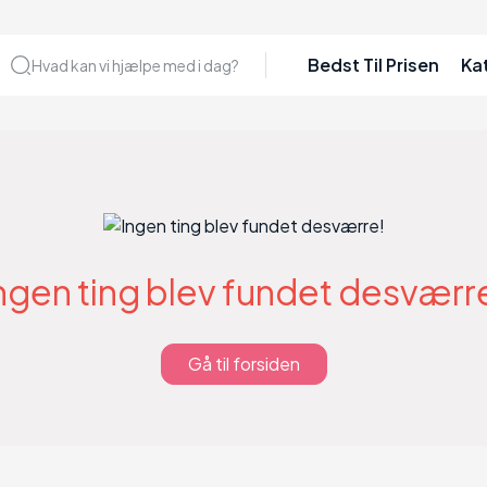
Bedst Til Prisen
Ka
Hvad kan vi hjælpe med i dag?
ngen ting blev fundet desværr
Gå til forsiden