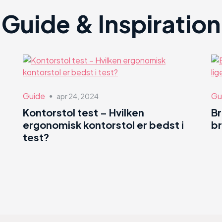
Guide & Inspiration
Guide
Gu
apr 24, 2024
●
Kontorstol test – Hvilken
B
ergonomisk kontorstol er bedst i
br
test?