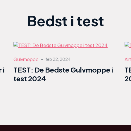
Bedst i test
Gulvmoppe
Air
feb 22, 2024
●
 i
TEST: De Bedste Gulvmoppe i
T
test 2024
2