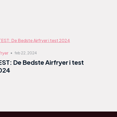
fryer
feb 22, 2024
●
EST: De Bedste Airfryer i test
024