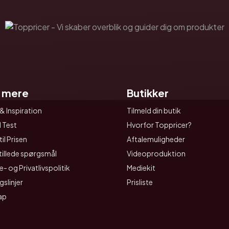
 mere
Butikker
& Inspiration
Tilmeld din butik
I Test
Hvorfor Toppricer?
il Prisen
Aftalemuligheder
tillede spørgsmål
Videoproduktion
- og Privatlivspolitik
Mediekit
gslinjer
Prisliste
ap