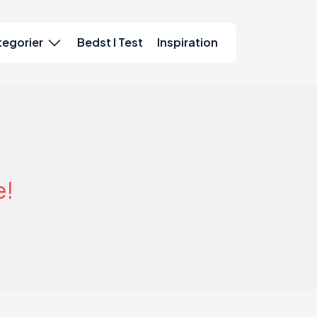
tegorier
Bedst I Test
Inspiration
e!