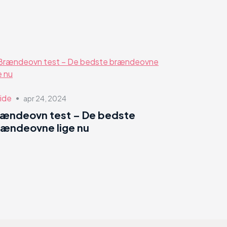
ide
apr 24, 2024
●
rændeovn test – De bedste
ændeovne lige nu