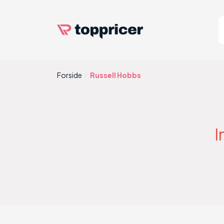
Forside
Russell Hobbs
I