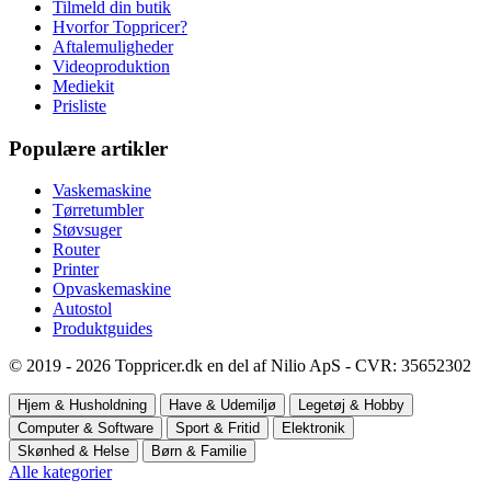
Tilmeld din butik
Hvorfor Toppricer?
Aftalemuligheder
Videoproduktion
Mediekit
Prisliste
Populære artikler
Vaskemaskine
Tørretumbler
Støvsuger
Router
Printer
Opvaskemaskine
Autostol
Produktguides
© 2019 - 2026 Toppricer.dk en del af Nilio ApS - CVR: 35652302
Hjem & Husholdning
Have & Udemiljø
Legetøj & Hobby
Computer & Software
Sport & Fritid
Elektronik
Skønhed & Helse
Børn & Familie
Alle kategorier