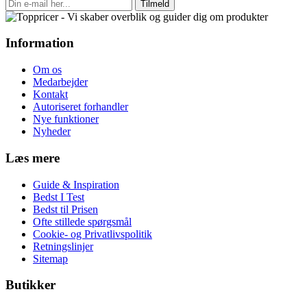
Tilmeld
Information
Om os
Medarbejder
Kontakt
Autoriseret forhandler
Nye funktioner
Nyheder
Læs mere
Guide & Inspiration
Bedst I Test
Bedst til Prisen
Ofte stillede spørgsmål
Cookie- og Privatlivspolitik
Retningslinjer
Sitemap
Butikker