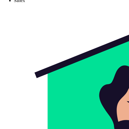
Sanex