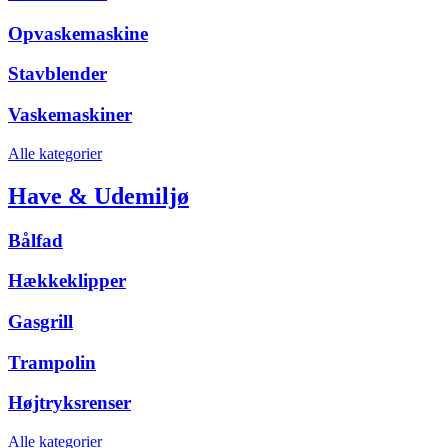
Opvaskemaskine
Stavblender
Vaskemaskiner
Alle kategorier
Have & Udemiljø
Bålfad
Hækkeklipper
Gasgrill
Trampolin
Højtryksrenser
Alle kategorier