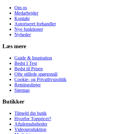
Om os
Medarbejder
Kontakt
Autoriseret forhandler
Nye funktioner
Nyheder
Læs mere
Guide & Inspiration
Bedst I Test
Bedst til Prisen
Ofte stillede spørgsmål
Cookie- og Privatlivspolitik
Retningslinjer
Sitemap
Butikker
Tilmeld din butik
Hvorfor Toppricer?
Aftalemuligheder
Videoproduktion