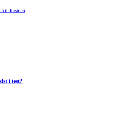
å til forsiden
st i test?