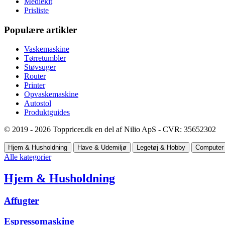
Mediekit
Prisliste
Populære artikler
Vaskemaskine
Tørretumbler
Støvsuger
Router
Printer
Opvaskemaskine
Autostol
Produktguides
© 2019 - 2026 Toppricer.dk en del af Nilio ApS - CVR: 35652302
Hjem & Husholdning
Have & Udemiljø
Legetøj & Hobby
Computer 
Alle kategorier
Hjem & Husholdning
Affugter
Espressomaskine