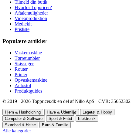
Tilmeld din butik
Hvorfor Toppricer?
Aftalemuligheder
Videoproduktion
Mediekit
Prisliste
Populære artikler
Vaskemaskine
Tørretumbler
Støvsuger
Router
Printer
Opvaskemaskine
Autostol
Produktguides
© 2019 - 2026 Toppricer.dk en del af Nilio ApS - CVR: 35652302
Hjem & Husholdning
Have & Udemiljø
Legetøj & Hobby
Computer & Software
Sport & Fritid
Elektronik
Skønhed & Helse
Børn & Familie
Alle kategorier