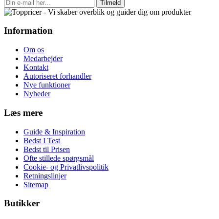
Tilmeld
Information
Om os
Medarbejder
Kontakt
Autoriseret forhandler
Nye funktioner
Nyheder
Læs mere
Guide & Inspiration
Bedst I Test
Bedst til Prisen
Ofte stillede spørgsmål
Cookie- og Privatlivspolitik
Retningslinjer
Sitemap
Butikker