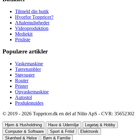
Tilmeld din butik
Hvorfor Toppricer?
Aftalemuligheder
Videoproduktion
Mediekit
Prisliste
Populære artikler
Vaskemaskine
Tørretumbler
Støvsuger
Router
Printer
Opvaskemaskine
Autostol
Produktguides
© 2019 - 2026 Toppricer.dk en del af Nilio ApS - CVR: 35652302
Hjem & Husholdning
Have & Udemiljø
Legetøj & Hobby
Computer & Software
Sport & Fritid
Elektronik
Skønhed & Helse
Børn & Familie