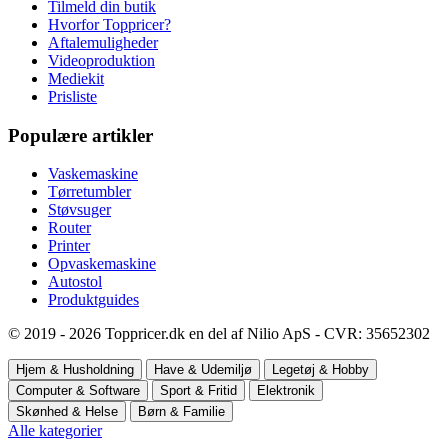
Tilmeld din butik
Hvorfor Toppricer?
Aftalemuligheder
Videoproduktion
Mediekit
Prisliste
Populære artikler
Vaskemaskine
Tørretumbler
Støvsuger
Router
Printer
Opvaskemaskine
Autostol
Produktguides
© 2019 - 2026 Toppricer.dk en del af Nilio ApS - CVR: 35652302
Hjem & Husholdning
Have & Udemiljø
Legetøj & Hobby
Computer & Software
Sport & Fritid
Elektronik
Skønhed & Helse
Børn & Familie
Alle kategorier