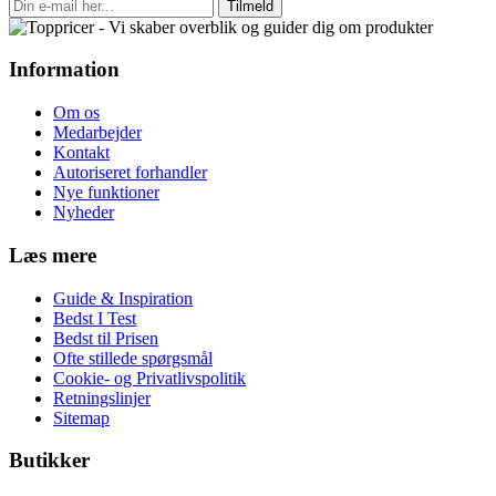
Tilmeld
Information
Om os
Medarbejder
Kontakt
Autoriseret forhandler
Nye funktioner
Nyheder
Læs mere
Guide & Inspiration
Bedst I Test
Bedst til Prisen
Ofte stillede spørgsmål
Cookie- og Privatlivspolitik
Retningslinjer
Sitemap
Butikker