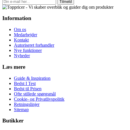
Tilmeld
Information
Om os
Medarbejder
Kontakt
Autoriseret forhandler
Nye funktioner
Nyheder
Læs mere
Guide & Inspiration
Bedst I Test
Bedst til Prisen
Ofte stillede spørgsmål
Cookie- og Privatlivspolitik
Retningslinjer
Sitemap
Butikker