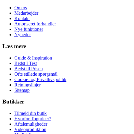
Om os
Medarbejder
Kontakt
Autoriseret forhandler
Nye funktioner
Nyheder
Læs mere
Guide & Inspiration
Bedst I Test
Bedst til Prisen
Ofte stillede spørgsmål
Cookie- og Privatlivspolitik
Retningslinjer
Sitemap
Butikker
Tilmeld din butik
Hvorfor Toppricer?
Aftalemuligheder
Videoproduktion