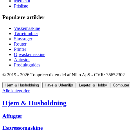
Mediekit
Prisliste
Populære artikler
Vaskemaskine
Tørretumbler
Støvsuger
Router
Printer
Opvaskemaskine
Autostol
Produktguides
© 2019 - 2026 Toppricer.dk en del af Nilio ApS - CVR: 35652302
Hjem & Husholdning
Have & Udemiljø
Legetøj & Hobby
Computer 
Alle kategorier
Hjem & Husholdning
Affugter
Espressomaskine