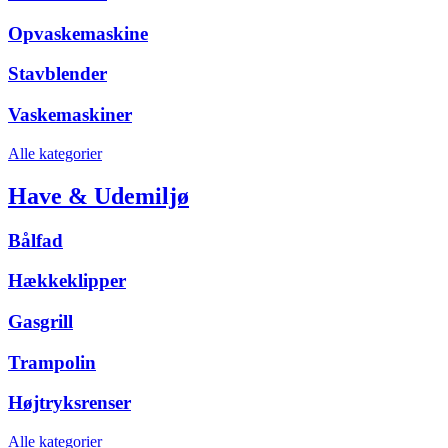
Opvaskemaskine
Stavblender
Vaskemaskiner
Alle kategorier
Have & Udemiljø
Bålfad
Hækkeklipper
Gasgrill
Trampolin
Højtryksrenser
Alle kategorier