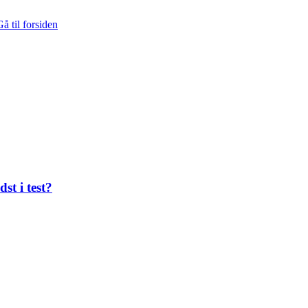
å til forsiden
st i test?