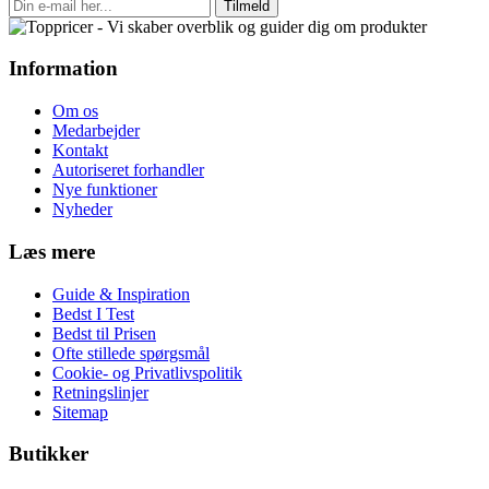
Tilmeld
Information
Om os
Medarbejder
Kontakt
Autoriseret forhandler
Nye funktioner
Nyheder
Læs mere
Guide & Inspiration
Bedst I Test
Bedst til Prisen
Ofte stillede spørgsmål
Cookie- og Privatlivspolitik
Retningslinjer
Sitemap
Butikker