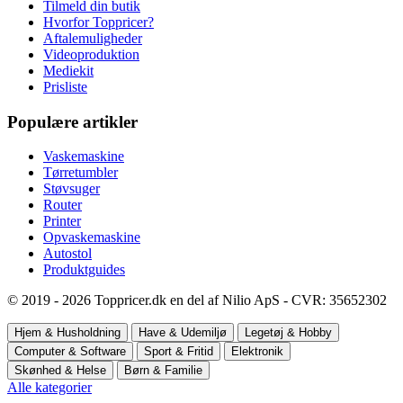
Tilmeld din butik
Hvorfor Toppricer?
Aftalemuligheder
Videoproduktion
Mediekit
Prisliste
Populære artikler
Vaskemaskine
Tørretumbler
Støvsuger
Router
Printer
Opvaskemaskine
Autostol
Produktguides
© 2019 - 2026 Toppricer.dk en del af Nilio ApS - CVR: 35652302
Hjem & Husholdning
Have & Udemiljø
Legetøj & Hobby
Computer & Software
Sport & Fritid
Elektronik
Skønhed & Helse
Børn & Familie
Alle kategorier