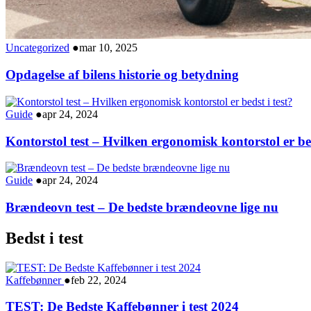
Uncategorized
●
mar 10, 2025
Opdagelse af bilens historie og betydning
Guide
●
apr 24, 2024
Kontorstol test – Hvilken ergonomisk kontorstol er bed
Guide
●
apr 24, 2024
Brændeovn test – De bedste brændeovne lige nu
Bedst i test
Kaffebønner
●
feb 22, 2024
TEST: De Bedste Kaffebønner i test 2024