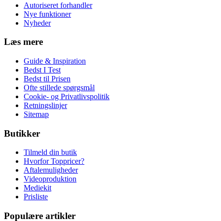
Autoriseret forhandler
Nye funktioner
Nyheder
Læs mere
Guide & Inspiration
Bedst I Test
Bedst til Prisen
Ofte stillede spørgsmål
Cookie- og Privatlivspolitik
Retningslinjer
Sitemap
Butikker
Tilmeld din butik
Hvorfor Toppricer?
Aftalemuligheder
Videoproduktion
Mediekit
Prisliste
Populære artikler