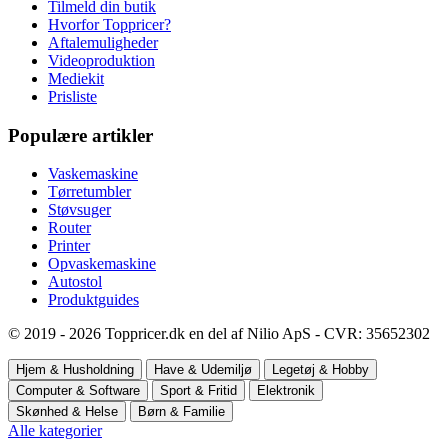
Tilmeld din butik
Hvorfor Toppricer?
Aftalemuligheder
Videoproduktion
Mediekit
Prisliste
Populære artikler
Vaskemaskine
Tørretumbler
Støvsuger
Router
Printer
Opvaskemaskine
Autostol
Produktguides
© 2019 - 2026 Toppricer.dk en del af Nilio ApS - CVR: 35652302
Hjem & Husholdning
Have & Udemiljø
Legetøj & Hobby
Computer & Software
Sport & Fritid
Elektronik
Skønhed & Helse
Børn & Familie
Alle kategorier