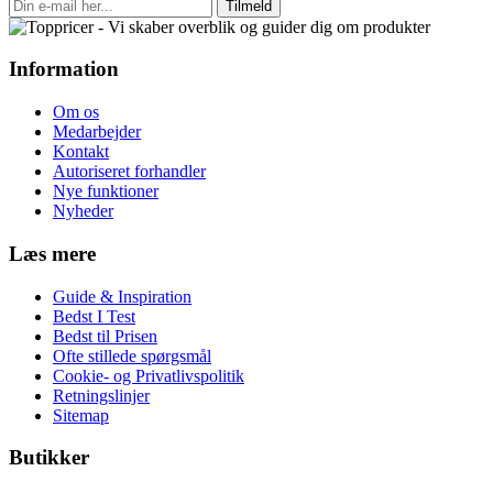
Tilmeld
Information
Om os
Medarbejder
Kontakt
Autoriseret forhandler
Nye funktioner
Nyheder
Læs mere
Guide & Inspiration
Bedst I Test
Bedst til Prisen
Ofte stillede spørgsmål
Cookie- og Privatlivspolitik
Retningslinjer
Sitemap
Butikker