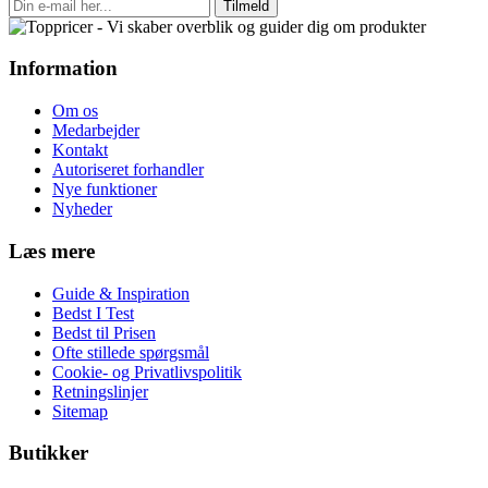
Tilmeld
Information
Om os
Medarbejder
Kontakt
Autoriseret forhandler
Nye funktioner
Nyheder
Læs mere
Guide & Inspiration
Bedst I Test
Bedst til Prisen
Ofte stillede spørgsmål
Cookie- og Privatlivspolitik
Retningslinjer
Sitemap
Butikker