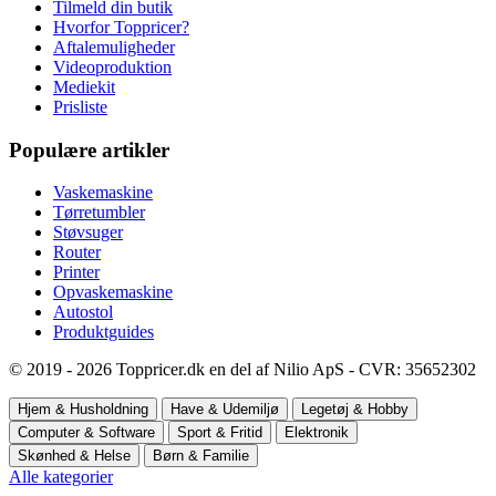
Tilmeld din butik
Hvorfor Toppricer?
Aftalemuligheder
Videoproduktion
Mediekit
Prisliste
Populære artikler
Vaskemaskine
Tørretumbler
Støvsuger
Router
Printer
Opvaskemaskine
Autostol
Produktguides
© 2019 - 2026 Toppricer.dk en del af Nilio ApS - CVR: 35652302
Hjem & Husholdning
Have & Udemiljø
Legetøj & Hobby
Computer & Software
Sport & Fritid
Elektronik
Skønhed & Helse
Børn & Familie
Alle kategorier