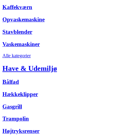
Kaffekværn
Opvaskemaskine
Stavblender
Vaskemaskiner
Alle kategorier
Have & Udemiljø
Bålfad
Hækkeklipper
Gasgrill
Trampolin
Højtryksrenser