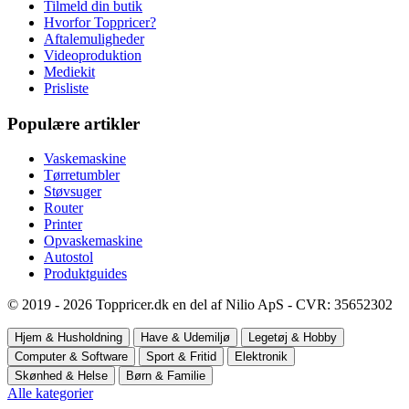
Tilmeld din butik
Hvorfor Toppricer?
Aftalemuligheder
Videoproduktion
Mediekit
Prisliste
Populære artikler
Vaskemaskine
Tørretumbler
Støvsuger
Router
Printer
Opvaskemaskine
Autostol
Produktguides
© 2019 - 2026 Toppricer.dk en del af Nilio ApS - CVR: 35652302
Hjem & Husholdning
Have & Udemiljø
Legetøj & Hobby
Computer & Software
Sport & Fritid
Elektronik
Skønhed & Helse
Børn & Familie
Alle kategorier