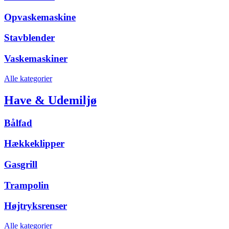
Opvaskemaskine
Stavblender
Vaskemaskiner
Alle kategorier
Have & Udemiljø
Bålfad
Hækkeklipper
Gasgrill
Trampolin
Højtryksrenser
Alle kategorier