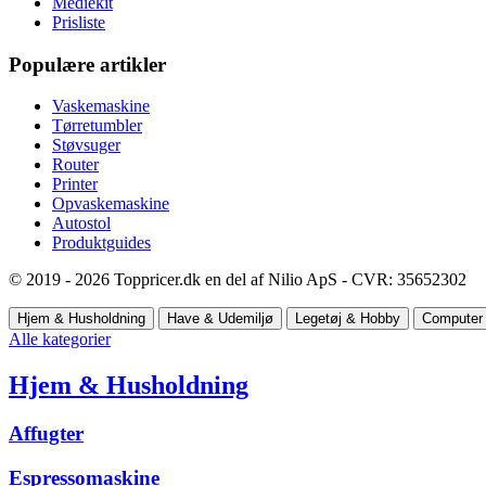
Mediekit
Prisliste
Populære artikler
Vaskemaskine
Tørretumbler
Støvsuger
Router
Printer
Opvaskemaskine
Autostol
Produktguides
© 2019 - 2026 Toppricer.dk en del af Nilio ApS - CVR: 35652302
Hjem & Husholdning
Have & Udemiljø
Legetøj & Hobby
Computer 
Alle kategorier
Hjem & Husholdning
Affugter
Espressomaskine