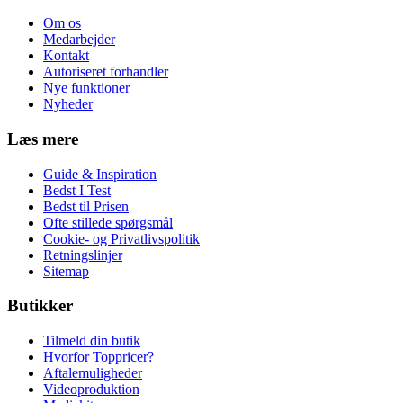
Om os
Medarbejder
Kontakt
Autoriseret forhandler
Nye funktioner
Nyheder
Læs mere
Guide & Inspiration
Bedst I Test
Bedst til Prisen
Ofte stillede spørgsmål
Cookie- og Privatlivspolitik
Retningslinjer
Sitemap
Butikker
Tilmeld din butik
Hvorfor Toppricer?
Aftalemuligheder
Videoproduktion