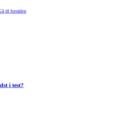
å til forsiden
st i test?