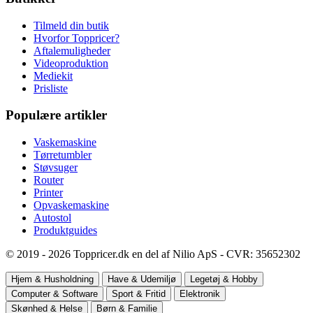
Tilmeld din butik
Hvorfor Toppricer?
Aftalemuligheder
Videoproduktion
Mediekit
Prisliste
Populære artikler
Vaskemaskine
Tørretumbler
Støvsuger
Router
Printer
Opvaskemaskine
Autostol
Produktguides
© 2019 - 2026 Toppricer.dk en del af Nilio ApS - CVR: 35652302
Hjem & Husholdning
Have & Udemiljø
Legetøj & Hobby
Computer & Software
Sport & Fritid
Elektronik
Skønhed & Helse
Børn & Familie