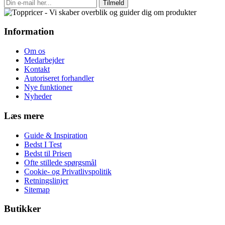
Tilmeld
Information
Om os
Medarbejder
Kontakt
Autoriseret forhandler
Nye funktioner
Nyheder
Læs mere
Guide & Inspiration
Bedst I Test
Bedst til Prisen
Ofte stillede spørgsmål
Cookie- og Privatlivspolitik
Retningslinjer
Sitemap
Butikker