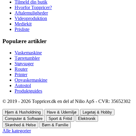
Tilmeld din butik
Hvorfor Toppricer?
Aftalemuligheder
Videoproduktion
Mediekit
Prisliste
Populære artikler
Vaskemaskine
Tørretumbler
Støvsuger
Router
Printer
Opvaskemaskine
Autostol
Produktguides
© 2019 - 2026 Toppricer.dk en del af Nilio ApS - CVR: 35652302
Hjem & Husholdning
Have & Udemiljø
Legetøj & Hobby
Computer & Software
Sport & Fritid
Elektronik
Skønhed & Helse
Børn & Familie
Alle kategorier