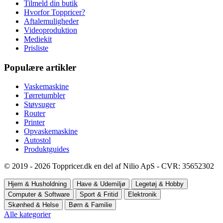
Tilmeld din butik
Hvorfor Toppricer?
Aftalemuligheder
Videoproduktion
Mediekit
Prisliste
Populære artikler
Vaskemaskine
Tørretumbler
Støvsuger
Router
Printer
Opvaskemaskine
Autostol
Produktguides
© 2019 - 2026 Toppricer.dk en del af Nilio ApS - CVR: 35652302
Hjem & Husholdning
Have & Udemiljø
Legetøj & Hobby
Computer & Software
Sport & Fritid
Elektronik
Skønhed & Helse
Børn & Familie
Alle kategorier