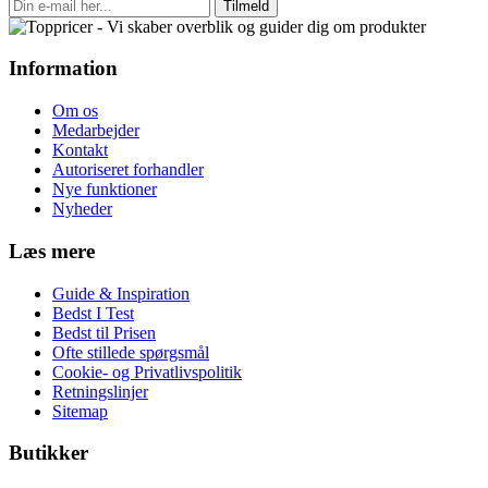
Tilmeld
Information
Om os
Medarbejder
Kontakt
Autoriseret forhandler
Nye funktioner
Nyheder
Læs mere
Guide & Inspiration
Bedst I Test
Bedst til Prisen
Ofte stillede spørgsmål
Cookie- og Privatlivspolitik
Retningslinjer
Sitemap
Butikker