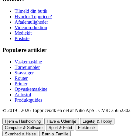
Tilmeld din butik
Hvorfor Toppricer?
Aftalemuligheder
Videoproduktion
Mediekit
Prisliste
Populære artikler
Vaskemaskine
Tørretumbler
Støvsuger
Router
Printer
Opvaskemaskine
Autostol
Produktguides
© 2019 - 2026 Toppricer.dk en del af Nilio ApS - CVR: 35652302
Hjem & Husholdning
Have & Udemiljø
Legetøj & Hobby
Computer & Software
Sport & Fritid
Elektronik
Skønhed & Helse
Børn & Familie