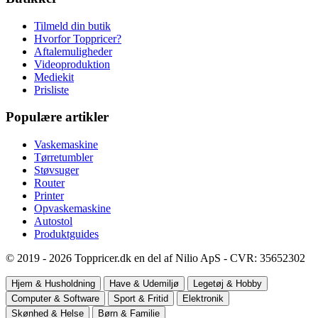
Tilmeld din butik
Hvorfor Toppricer?
Aftalemuligheder
Videoproduktion
Mediekit
Prisliste
Populære artikler
Vaskemaskine
Tørretumbler
Støvsuger
Router
Printer
Opvaskemaskine
Autostol
Produktguides
© 2019 - 2026 Toppricer.dk en del af Nilio ApS - CVR: 35652302
Hjem & Husholdning
Have & Udemiljø
Legetøj & Hobby
Computer & Software
Sport & Fritid
Elektronik
Skønhed & Helse
Børn & Familie