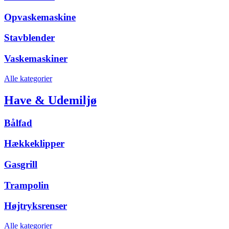
Opvaskemaskine
Stavblender
Vaskemaskiner
Alle kategorier
Have & Udemiljø
Bålfad
Hækkeklipper
Gasgrill
Trampolin
Højtryksrenser
Alle kategorier