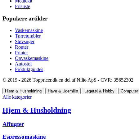
Mediekit
Prisliste
Populære artikler
Vaskemaskine
Tørretumbler
Støvsuger
Router
Printer
Opvaskemaskine
Autostol
Produktguides
© 2019 - 2026 Toppricer.dk en del af Nilio ApS - CVR: 35652302
Hjem & Husholdning
Have & Udemiljø
Legetøj & Hobby
Computer 
Alle kategorier
Hjem & Husholdning
Affugter
Espressomaskine