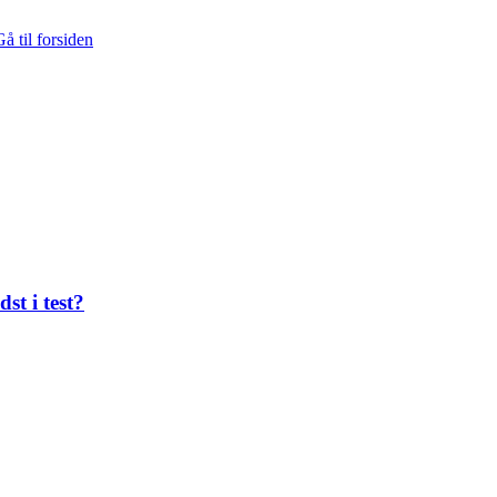
å til forsiden
st i test?