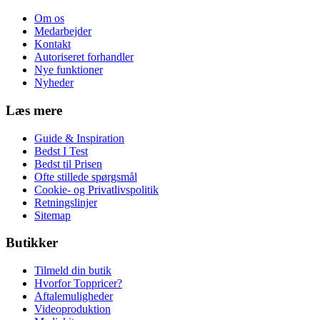
Om os
Medarbejder
Kontakt
Autoriseret forhandler
Nye funktioner
Nyheder
Læs mere
Guide & Inspiration
Bedst I Test
Bedst til Prisen
Ofte stillede spørgsmål
Cookie- og Privatlivspolitik
Retningslinjer
Sitemap
Butikker
Tilmeld din butik
Hvorfor Toppricer?
Aftalemuligheder
Videoproduktion