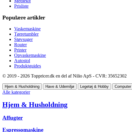
Mediekit
Prisliste
Populære artikler
Vaskemaskine
Tørretumbler
Støvsuger
Router
Printer
Opvaskemaskine
Autostol
Produktguides
© 2019 - 2026 Toppricer.dk en del af Nilio ApS - CVR: 35652302
Hjem & Husholdning
Have & Udemiljø
Legetøj & Hobby
Computer 
Alle kategorier
Hjem & Husholdning
Affugter
Espressomaskine