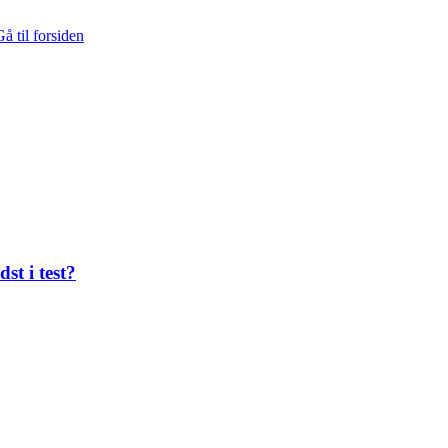
å til forsiden
st i test?