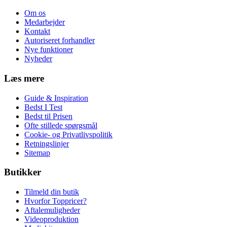
Om os
Medarbejder
Kontakt
Autoriseret forhandler
Nye funktioner
Nyheder
Læs mere
Guide & Inspiration
Bedst I Test
Bedst til Prisen
Ofte stillede spørgsmål
Cookie- og Privatlivspolitik
Retningslinjer
Sitemap
Butikker
Tilmeld din butik
Hvorfor Toppricer?
Aftalemuligheder
Videoproduktion