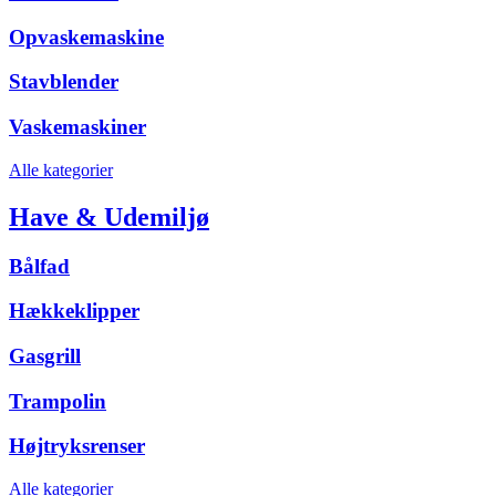
Opvaskemaskine
Stavblender
Vaskemaskiner
Alle kategorier
Have & Udemiljø
Bålfad
Hækkeklipper
Gasgrill
Trampolin
Højtryksrenser
Alle kategorier