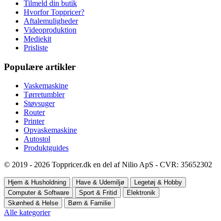
Tilmeld din butik
Hvorfor Toppricer?
Aftalemuligheder
Videoproduktion
Mediekit
Prisliste
Populære artikler
Vaskemaskine
Tørretumbler
Støvsuger
Router
Printer
Opvaskemaskine
Autostol
Produktguides
© 2019 - 2026 Toppricer.dk en del af Nilio ApS - CVR: 35652302
Hjem & Husholdning
Have & Udemiljø
Legetøj & Hobby
Computer & Software
Sport & Fritid
Elektronik
Skønhed & Helse
Børn & Familie
Alle kategorier