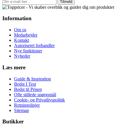
Tilmeld
Information
Om os
Medarbejder
Kontakt
Autoriseret forhandler
Nye funktioner
Nyheder
Læs mere
Guide & Inspiration
Bedst I Test
Bedst til Prisen
Ofte stillede spørgsmål
Cookie- og Privatlivspolitik
Retningslinjer
Sitemap
Butikker