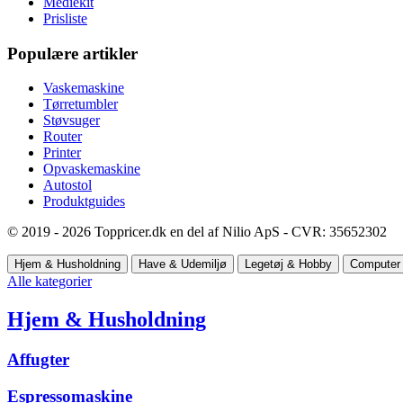
Mediekit
Prisliste
Populære artikler
Vaskemaskine
Tørretumbler
Støvsuger
Router
Printer
Opvaskemaskine
Autostol
Produktguides
© 2019 - 2026 Toppricer.dk en del af Nilio ApS - CVR: 35652302
Hjem & Husholdning
Have & Udemiljø
Legetøj & Hobby
Computer 
Alle kategorier
Hjem & Husholdning
Affugter
Espressomaskine