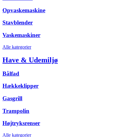
Opvaskemaskine
Stavblender
Vaskemaskiner
Alle kategorier
Have & Udemiljø
Bålfad
Hækkeklipper
Gasgrill
Trampolin
Højtryksrenser
Alle kategorier