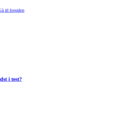
å til forsiden
st i test?