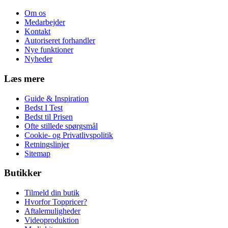
Om os
Medarbejder
Kontakt
Autoriseret forhandler
Nye funktioner
Nyheder
Læs mere
Guide & Inspiration
Bedst I Test
Bedst til Prisen
Ofte stillede spørgsmål
Cookie- og Privatlivspolitik
Retningslinjer
Sitemap
Butikker
Tilmeld din butik
Hvorfor Toppricer?
Aftalemuligheder
Videoproduktion