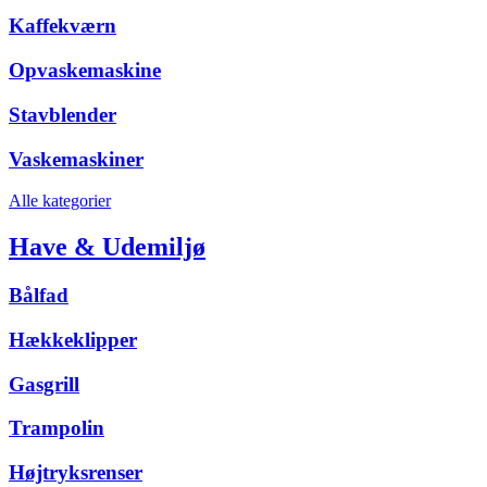
Kaffekværn
Opvaskemaskine
Stavblender
Vaskemaskiner
Alle kategorier
Have & Udemiljø
Bålfad
Hækkeklipper
Gasgrill
Trampolin
Højtryksrenser