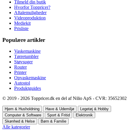
Tilmeld din butik
Hvorfor Toppricer?
Aftalemuligheder
Videoproduktion
Mediekit
Prisliste
Populære artikler
Vaskemaskine
Tørretumbler
Støvsuger
Router
Printer
Opvaskemaskine
Autostol
Produktguides
© 2019 - 2026 Toppricer.dk en del af Nilio ApS - CVR: 35652302
Hjem & Husholdning
Have & Udemiljø
Legetøj & Hobby
Computer & Software
Sport & Fritid
Elektronik
Skønhed & Helse
Børn & Familie
Alle kategorier