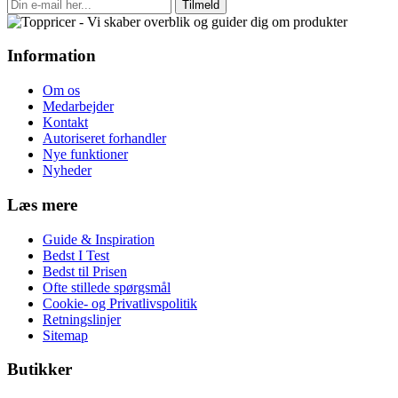
Tilmeld
Information
Om os
Medarbejder
Kontakt
Autoriseret forhandler
Nye funktioner
Nyheder
Læs mere
Guide & Inspiration
Bedst I Test
Bedst til Prisen
Ofte stillede spørgsmål
Cookie- og Privatlivspolitik
Retningslinjer
Sitemap
Butikker