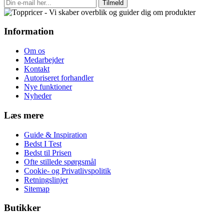
Tilmeld
Information
Om os
Medarbejder
Kontakt
Autoriseret forhandler
Nye funktioner
Nyheder
Læs mere
Guide & Inspiration
Bedst I Test
Bedst til Prisen
Ofte stillede spørgsmål
Cookie- og Privatlivspolitik
Retningslinjer
Sitemap
Butikker