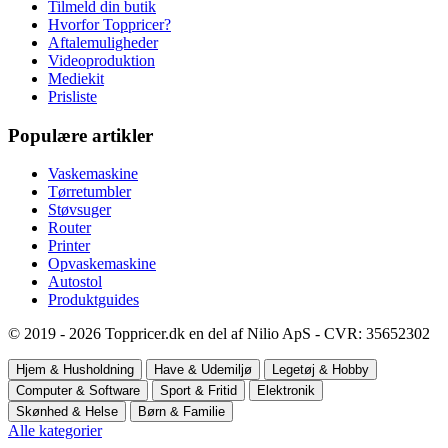
Tilmeld din butik
Hvorfor Toppricer?
Aftalemuligheder
Videoproduktion
Mediekit
Prisliste
Populære artikler
Vaskemaskine
Tørretumbler
Støvsuger
Router
Printer
Opvaskemaskine
Autostol
Produktguides
© 2019 - 2026 Toppricer.dk en del af Nilio ApS - CVR: 35652302
Hjem & Husholdning
Have & Udemiljø
Legetøj & Hobby
Computer & Software
Sport & Fritid
Elektronik
Skønhed & Helse
Børn & Familie
Alle kategorier