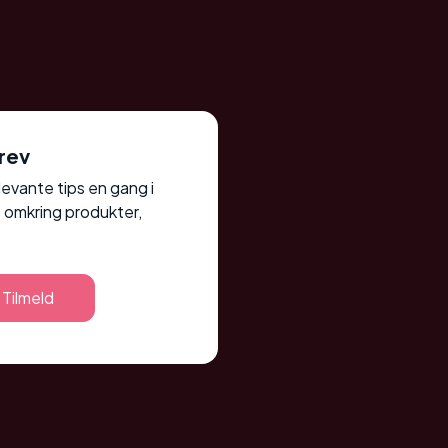
rev
elevante tips en gang i
 omkring produkter,
Tilmeld