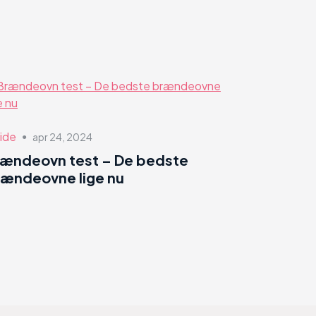
ide
apr 24, 2024
●
rændeovn test – De bedste
ændeovne lige nu