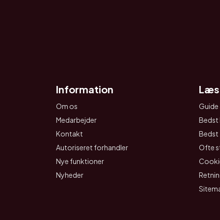
Information
Læs
Om os
Guide 
Medarbejder
Bedst 
Kontakt
Bedst t
Autoriseret forhandler
Ofte s
Nye funktioner
Cookie
Nyheder
Retnin
Sitem