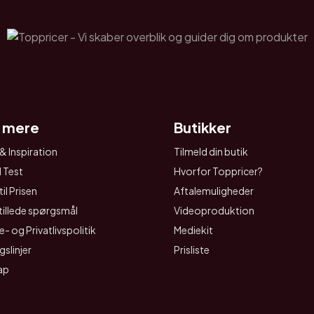
 mere
Butikker
& Inspiration
Tilmeld din butik
I Test
Hvorfor Toppricer?
il Prisen
Aftalemuligheder
tillede spørgsmål
Videoproduktion
- og Privatlivspolitik
Mediekit
gslinjer
Prisliste
ap