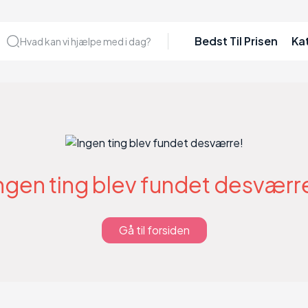
Bedst Til Prisen
Ka
Hvad kan vi hjælpe med i dag?
ngen ting blev fundet desværr
Gå til forsiden