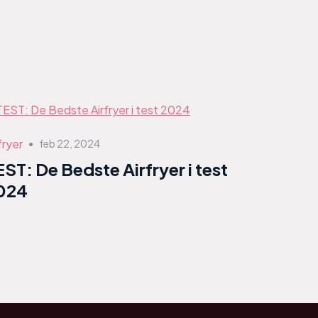
fryer
feb 22, 2024
●
EST: De Bedste Airfryer i test
024