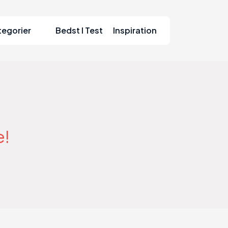
tegorier
Bedst I Test
Inspiration
e!