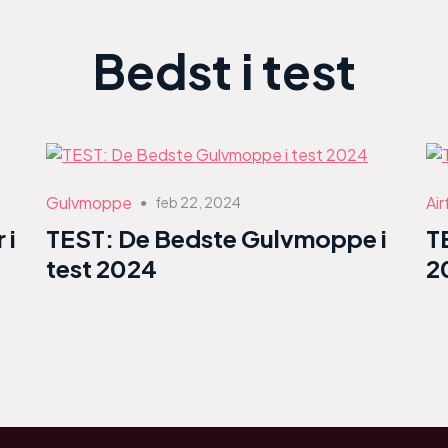
Bedst i test
Gulvmoppe
Air
feb 22, 2024
●
 i
TEST: De Bedste Gulvmoppe i
T
test 2024
2