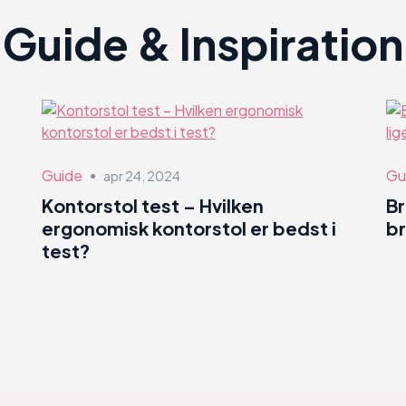
Guide & Inspiration
Guide
Gu
apr 24, 2024
●
Kontorstol test – Hvilken
B
ergonomisk kontorstol er bedst i
br
test?