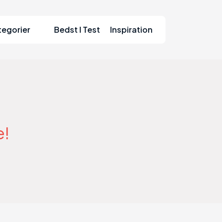
tegorier
Bedst I Test
Inspiration
e!