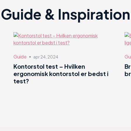
Guide & Inspiration
Guide
Gu
apr 24, 2024
●
Kontorstol test – Hvilken
B
ergonomisk kontorstol er bedst i
br
test?