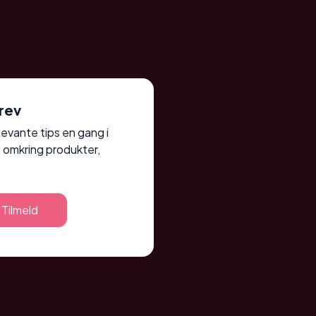
rev
elevante tips en gang i
 omkring produkter,
Tilmeld