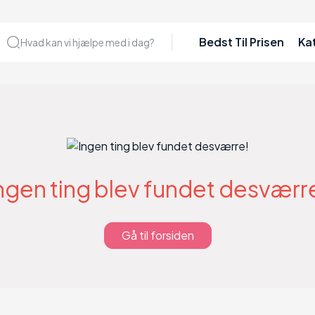
Bedst Til Prisen
Ka
Hvad kan vi hjælpe med i dag?
ngen ting blev fundet desværr
Gå til forsiden