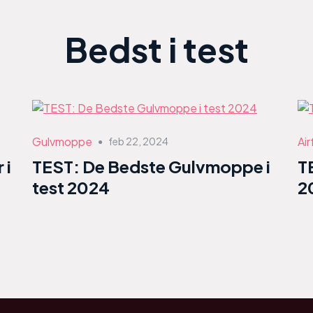
Bedst i test
Gulvmoppe
Air
feb 22, 2024
●
 i
TEST: De Bedste Gulvmoppe i
T
test 2024
2