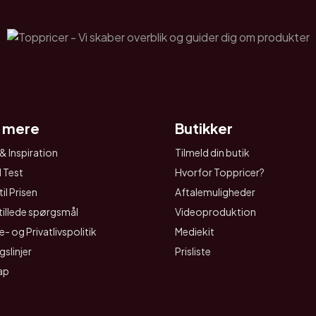
 mere
Butikker
& Inspiration
Tilmeld din butik
I Test
Hvorfor Toppricer?
il Prisen
Aftalemuligheder
tillede spørgsmål
Videoproduktion
- og Privatlivspolitik
Mediekit
gslinjer
Prisliste
ap