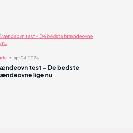
ide
apr 24, 2024
●
rændeovn test – De bedste
ændeovne lige nu