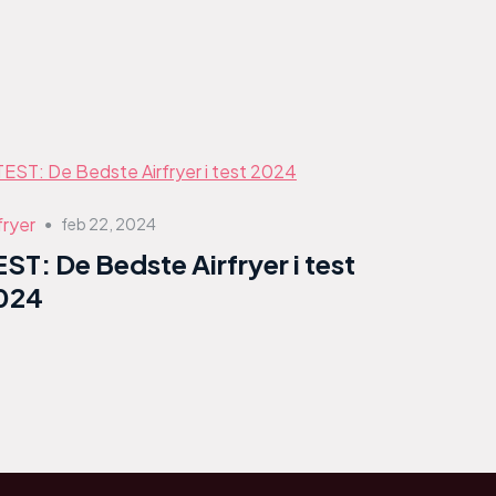
fryer
feb 22, 2024
●
EST: De Bedste Airfryer i test
024