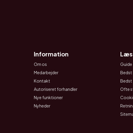
Information
Læs
Om os
Guide 
Medarbejder
Bedst 
Kontakt
Bedst t
Autoriseret forhandler
Ofte s
Nye funktioner
Cookie
Nyheder
Retnin
Sitem