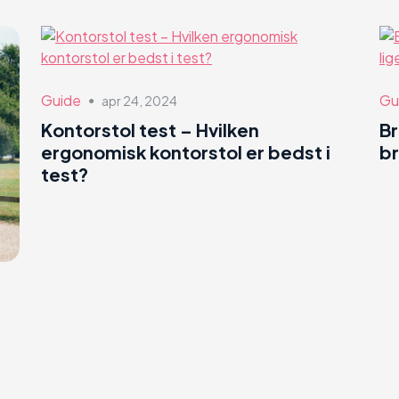
Guide
Gu
apr 24, 2024
●
Kontorstol test – Hvilken
B
ergonomisk kontorstol er bedst i
br
test?