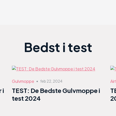
Bedst i test
Gulvmoppe
Air
feb 22, 2024
●
 i
TEST: De Bedste Gulvmoppe i
T
test 2024
2