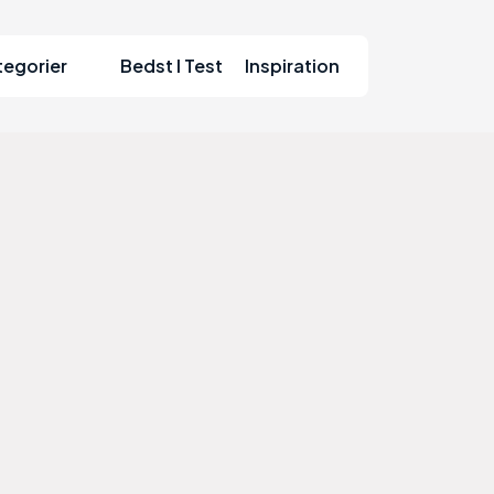
tegorier
Bedst I Test
Inspiration