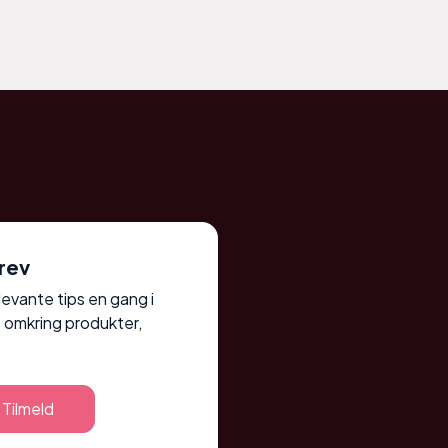
rev
elevante tips en gang i
 omkring produkter,
Tilmeld