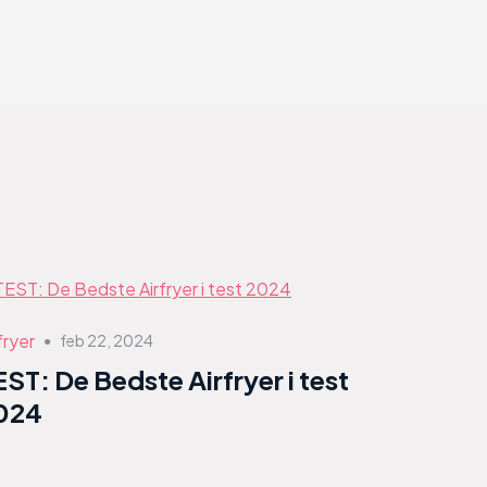
fryer
feb 22, 2024
●
EST: De Bedste Airfryer i test
024