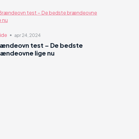
ide
apr 24, 2024
●
rændeovn test – De bedste
ændeovne lige nu