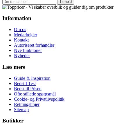
Tilmeld
Information
Om os
Medarbejder
Kontakt
Autoriseret forhandler
Nye funktioner
Nyheder
Læs mere
Guide & Inspiration
Bedst I Test
Bedst til Prisen
Ofte stillede spørgsmål
Cookie- og Privatlivspolitik
Retningslinjer
Sitemap
Butikker