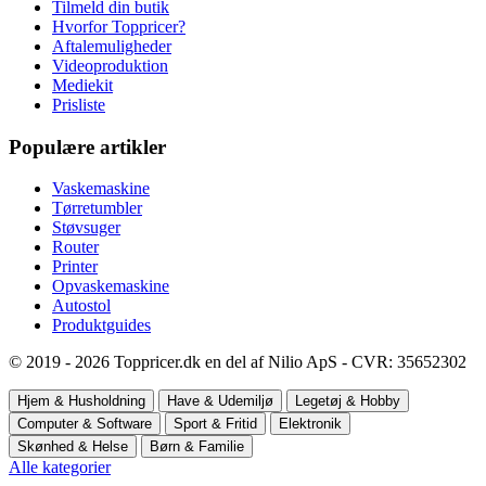
Tilmeld din butik
Hvorfor Toppricer?
Aftalemuligheder
Videoproduktion
Mediekit
Prisliste
Populære artikler
Vaskemaskine
Tørretumbler
Støvsuger
Router
Printer
Opvaskemaskine
Autostol
Produktguides
© 2019 - 2026 Toppricer.dk en del af Nilio ApS - CVR: 35652302
Hjem & Husholdning
Have & Udemiljø
Legetøj & Hobby
Computer & Software
Sport & Fritid
Elektronik
Skønhed & Helse
Børn & Familie
Alle kategorier