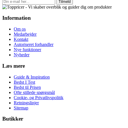
Tilmeld
Information
Om os
Medarbejder
Kontakt
Autoriseret forhandler
Nye funktioner
Nyheder
Læs mere
Guide & Inspiration
Bedst I Test
Bedst til Prisen
Ofte stillede spørgsmål
Cookie- og Privatlivspolitik
Retningslinjer
Sitemap
Butikker