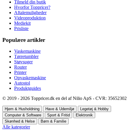
Tilmeld din butik
Hvorfor Toppricer?
Aftalemuligheder
Videoproduktion
Mediekit
Prisliste
Populære artikler
Vaskemaskine
Tørretumbler
Støvsuger
Router
Printer
Opvaskemaskine
Autostol
Produktguides
© 2019 - 2026 Toppricer.dk en del af Nilio ApS - CVR: 35652302
Hjem & Husholdning
Have & Udemiljø
Legetøj & Hobby
Computer & Software
Sport & Fritid
Elektronik
Skønhed & Helse
Børn & Familie
Alle kategorier