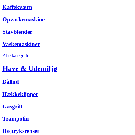
Kaffekværn
Opvaskemaskine
Stavblender
Vaskemaskiner
Alle kategorier
Have & Udemiljø
Bålfad
Hækkeklipper
Gasgrill
Trampolin
Højtryksrenser