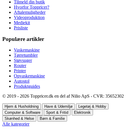
Tilmeld din butik
Hvorfor Toppricer?
Aftalemuligheder
Videoproduktion
Mediekit
Prisliste
Populære artikler
Vaskemaskine
Tørretumbler
Støvsuger
Router
Printer
Opvaskemaskine
Autostol
Produktguides
© 2019 - 2026 Toppricer.dk en del af Nilio ApS - CVR: 35652302
Hjem & Husholdning
Have & Udemiljø
Legetøj & Hobby
Computer & Software
Sport & Fritid
Elektronik
Skønhed & Helse
Børn & Familie
Alle kategorier