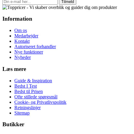
Tilmeld
Information
Om os
Medarbejder
Kontakt
Autoriseret forhandler
Nye funktioner
Nyheder
Læs mere
Guide & Inspiration
Bedst I Test
Bedst til Prisen
Ofte stillede spørgsmål
Cookie- og Privatlivspolitik
Retningslinjer
Sitemap
Butikker