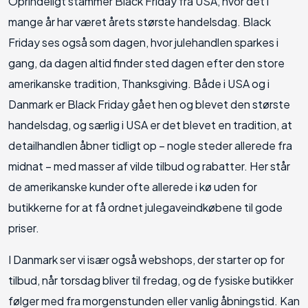
Oprindeligt stammer Black Friday fra USA, hvor det i
mange år har været årets største handelsdag. Black
Friday ses også som dagen, hvor julehandlen sparkes i
gang, da dagen altid finder sted dagen efter den store
amerikanske tradition, Thanksgiving. Både i USA og i
Danmark er Black Friday gået hen og blevet den største
handelsdag, og særlig i USA er det blevet en tradition, at
detailhandlen åbner tidligt op – nogle steder allerede fra
midnat – med masser af vilde tilbud og rabatter. Her står
de amerikanske kunder ofte allerede i kø uden for
butikkerne for at få ordnet julegaveindkøbene til gode
priser.
I Danmark ser vi især også webshops, der starter op for
tilbud, når torsdag bliver til fredag, og de fysiske butikker
følger med fra morgenstunden eller vanlig åbningstid. Kan