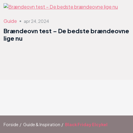
Guide
apr 24, 2024
●
Brændeovn test – De bedste brændeovne
lige nu
Forside
Guide & Inspiration
Black Friday Elcykel