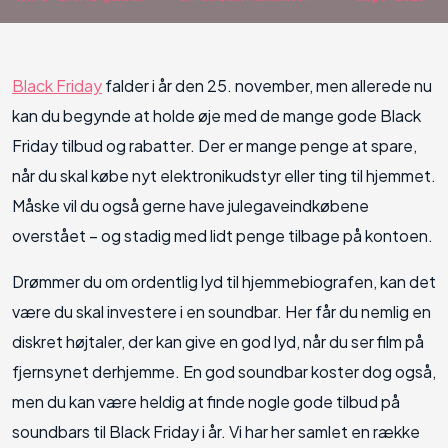
Black Friday
falder i år den 25. november, men allerede nu
kan du begynde at holde øje med de mange gode Black
Friday tilbud og rabatter. Der er mange penge at spare,
når du skal købe nyt elektronikudstyr eller ting til hjemmet.
Måske vil du også gerne have julegaveindkøbene
overstået – og stadig med lidt penge tilbage på kontoen.
Drømmer du om ordentlig lyd til hjemmebiografen, kan det
være du skal investere i en soundbar. Her får du nemlig en
diskret højtaler, der kan give en god lyd, når du ser film på
fjernsynet derhjemme. En god soundbar koster dog også,
men du kan være heldig at finde nogle gode tilbud på
soundbars til Black Friday i år. Vi har her samlet en række