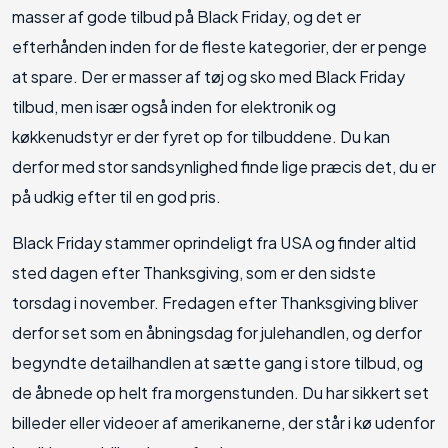
masser af gode tilbud på Black Friday, og det er
efterhånden inden for de fleste kategorier, der er penge
at spare. Der er masser af tøj og sko med Black Friday
tilbud, men især også inden for elektronik og
køkkenudstyr er der fyret op for tilbuddene. Du kan
derfor med stor sandsynlighed finde lige præcis det, du er
på udkig efter til en god pris.
Black Friday stammer oprindeligt fra USA og finder altid
sted dagen efter Thanksgiving, som er den sidste
torsdag i november. Fredagen efter Thanksgiving bliver
derfor set som en åbningsdag for julehandlen, og derfor
begyndte detailhandlen at sætte gang i store tilbud, og
de åbnede op helt fra morgenstunden. Du har sikkert set
billeder eller videoer af amerikanerne, der står i kø udenfor