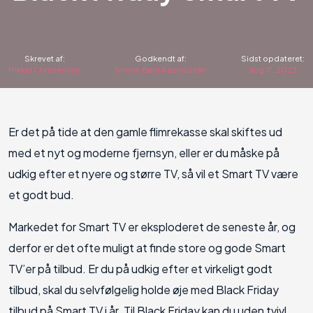
Skrevet af:
Godkendt af:
Sidst opdateret:
Mikkel Christensen
Simon Bent Rasmussen
aug 17, 2023
Er det på tide at den gamle flimrekasse skal skiftes ud
med et nyt og moderne fjernsyn, eller er du måske på
udkig efter et nyere og større TV, så vil et Smart TV være
et godt bud.
Markedet for Smart TV er eksploderet de seneste år, og
derfor er det ofte muligt at finde store og gode Smart
TV’er på tilbud. Er du på udkig efter et virkeligt godt
tilbud, skal du selvfølgelig holde øje med Black Friday
tilbud på Smart TV i år. Til Black Friday kan du uden tvivl