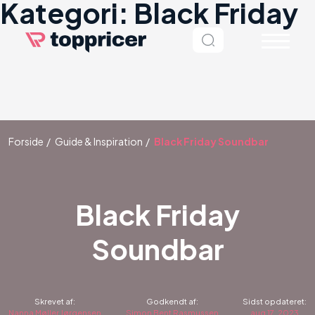
Kategori:
Black Friday
Forside
Guide & Inspiration
Black Friday Soundbar
Black Friday
Soundbar
Skrevet af:
Godkendt af:
Sidst opdateret:
Nanna Møller Jørgensen
Simon Bent Rasmussen
aug 17, 2023