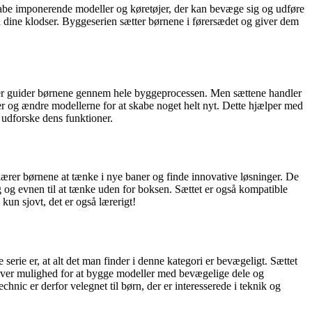
be imponerende modeller og køretøjer, der kan bevæge sig og udføre
 dine klodser. Byggeserien sætter børnene i førersædet og giver dem
 der guider børnene gennem hele byggeprocessen. Men sættene handler
er og ændre modellerne for at skabe noget helt nyt. Dette hjælper med
 udforske dens funktioner.
lærer børnene at tænke i nye baner og finde innovative løsninger. De
g og evnen til at tænke uden for boksen. Sættet er også kompatible
un sjovt, det er også lærerigt!
erie er, at alt det man finder i denne kategori er bevægeligt. Sættet
giver mulighed for at bygge modeller med bevægelige dele og
nic er derfor velegnet til børn, der er interesserede i teknik og