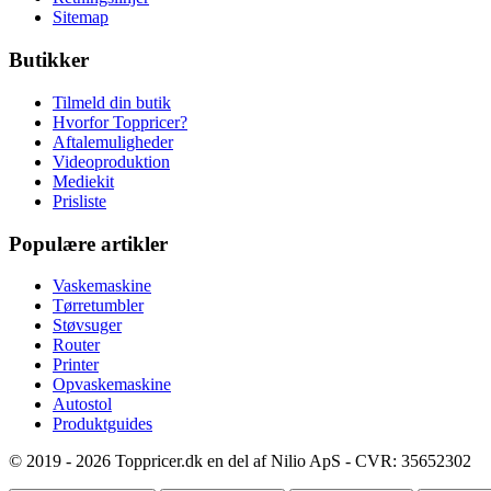
Sitemap
Butikker
Tilmeld din butik
Hvorfor Toppricer?
Aftalemuligheder
Videoproduktion
Mediekit
Prisliste
Populære artikler
Vaskemaskine
Tørretumbler
Støvsuger
Router
Printer
Opvaskemaskine
Autostol
Produktguides
© 2019 - 2026 Toppricer.dk en del af Nilio ApS - CVR: 35652302