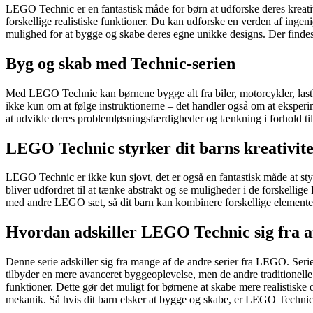
LEGO Technic er en fantastisk måde for børn at udforske deres krea
forskellige realistiske funktioner. Du kan udforske en verden af ing
mulighed for at bygge og skabe deres egne unikke designs. Der findes
Byg og skab med Technic-serien
Med LEGO Technic kan børnene bygge alt fra biler, motorcykler, last
ikke kun om at følge instruktionerne – det handler også om at eksperi
at udvikle deres problemløsningsfærdigheder og tænkning i forhold ti
LEGO Technic styrker dit barns kreativite
LEGO Technic er ikke kun sjovt, det er også en fantastisk måde at sty
bliver udfordret til at tænke abstrakt og se muligheder i de forskell
med andre LEGO sæt, så dit barn kan kombinere forskellige elementer 
Hvordan adskiller LEGO Technic sig fra
Denne serie adskiller sig fra mange af de andre serier fra LEGO. Serie
tilbyder en mere avanceret byggeoplevelse, men de andre traditionel
funktioner. Dette gør det muligt for børnene at skabe mere realistiske
mekanik. Så hvis dit barn elsker at bygge og skabe, er LEGO Technic 