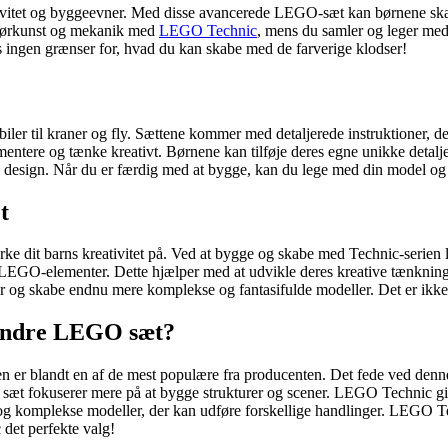
tivitet og byggeevner. Med disse avancerede LEGO-sæt kan børnene ska
eniørkunst og mekanik med
LEGO Technic
, mens du samler og leger med
 ingen grænser for, hvad du kan skabe med de farverige klodser!
biler til kraner og fly. Sættene kommer med detaljerede instruktioner,
mentere og tænke kreativt. Børnene kan tilføje deres egne unikke detalj
l design. Når du er færdig med at bygge, kan du lege med din model og
t
rke dit barns kreativitet på. Ved at bygge og skabe med Technic-serien 
ige LEGO-elementer. Dette hjælper med at udvikle deres kreative tænknin
og skabe endnu mere komplekse og fantasifulde modeller. Det er ikke k
 andre LEGO sæt?
n er blandt en af de mest populære fra producenten. Det fede ved denne s
le sæt fokuserer mere på at bygge strukturer og scener. LEGO Technic 
 og komplekse modeller, der kan udføre forskellige handlinger. LEGO Tech
det perfekte valg!